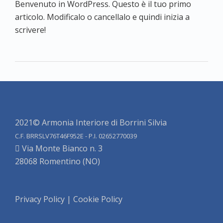
Benvenuto in WordPress. Questo è il tuo primo
articolo. Modificalo o cancellalo e quindi inizia a
scrivere!
2021© Armonia Interiore di Borrini Silvia
C.F. BRRSLV76T46F952E - P.I. 02652770039
Via Monte Bianco n. 3
28068 Romentino (NO)
Privacy Policy
|
Cookie Policy