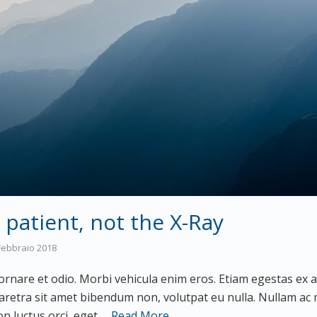
 patient, not the X-Ray
Febbraio 2018
ornare et odio. Morbi vehicula enim eros. Etiam egestas ex a
haretra sit amet bibendum non, volutpat eu nulla. Nullam ac
n luctus orci, eget …
Read More